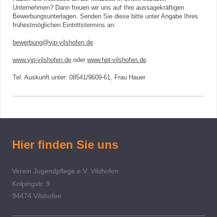
Unternehmen? Dann freuen wir uns auf Ihre aussagekräftigen
Bewerbungsunterlagen. Senden Sie diese bitte unter Angabe Ihres
frühestmöglichen Eintrittstermins an:
bewerbung@vjp-vilshofen.de
www.vjp-vilshofen.de
oder
www.hpt-vilshofen.de
Tel. Auskunft unter: 08541/9609-61, Frau Hauer
Hier finden Sie uns
Verein Jugendpflege e.V. Vilshofen
Kolpingstr.
9
94474
Vilshofen